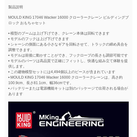
製品説明
MOULD KING 17046 Wacker 16000 クローラークレーン ビルディングブ
ロック おもちゃセット
• 模型のブームは上げ下げでき、クレーン本体は回転できます
• モデルのフックは上げ下げできます
• シャーシの側面にある小さなギアを回転させて、トラックの締め具合を
調整できます。
• モデルは前後に動かすことができ、フックロープの長さも調節可能です
• モデルのパーツは高品質で正確にフィットし、快適な組み立て体験を提
供します。
• この建物模型セットには4,494個以上のピースが含まれています
• MOULD KING 17046 Wacker 16000 クローラークレーンは、高さ約
100.9cm、長さ81.1cm、幅36cmです。
• バッテリーまたは電源機能キットは別のパッケージで出荷される場合が
あります