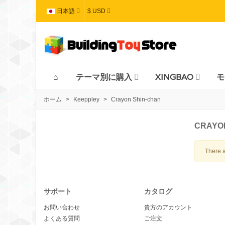
日本語
$ USD
テーマ別に購入
XINGBAO
モ
ホーム
>
Keeppley
>
Crayon Shin-chan
CRAYO
There a
サポート
カタログ
お問い合わせ
貴方のアカウント
よくある質問
ご注文