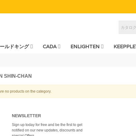
ールドキング
CADA
ENLIGHTEN
KEEPPLE
N SHIN-CHAN
re no products on the category.
NEWSLETTER
Sign up today for free and be the first to get
notified on our new updates, discounts and
special Offers.