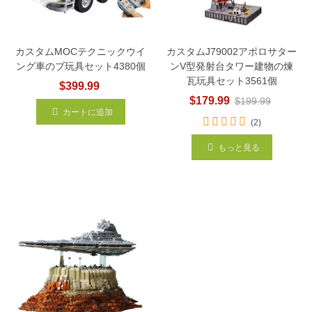
カスタムMOCテクニックウイ
カスタムJ79002アポロサター
ング車のブ玩具セット4380個
ンV型発射台タワー建物の煉
瓦玩具セット3561個
$399.99
$179.99
$199.99
カートに追加
(2)
もっと見る