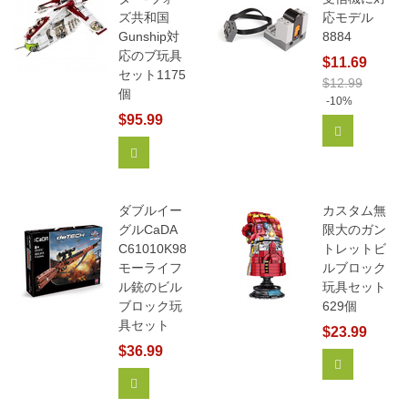
ズ共和国
応モデル
Gunship対
8884
応のブ玩具
$11.69
セット1175
$12.99
個
-10%
$95.99
カートに追
カートに追加
ダブルイー
カスタム無
グルCaDA
限大のガン
C61010K98
トレットビ
モーライフ
ルブロック
ル銃のビル
玩具セット
ブロック玩
629個
具セット
$23.99
$36.99
もっと見る
カートに追加