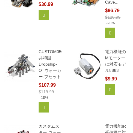
Cave...
$30.99
$96.79
カートに追加
$120.99
-20%
カートに追
CUSTOM05053
電力機能の
共和国
Mモーター
Dropship-
に対応モデ
OTウォーカ
ル8883
ー-ブセット
$9.99
$107.99
カートに追
$119.99
-10%
カートに追加
カスタムス
電力機能IR
ター-ウォー
受信機に対