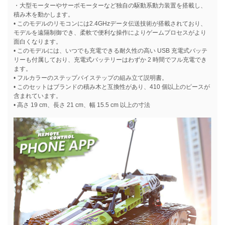
・大型モーターやサーボモーターなど独自の駆動系動力装置を搭載し、
積み木を動かします。
• このモデルのリモコンには2.4GHzデータ伝送技術が搭載されており、
モデルを遠隔制御でき、柔軟で便利な操作によりゲームプロセスがより
面白くなります。
• このモデルには、いつでも充電できる耐久性の高い USB 充電式バッテ
リーも付属しており、充電式バッテリーはわずか 2 時間でフル充電でき
ます。
• フルカラーのステップバイステップの組み立て説明書。
• このセットはブランドの積み木と互換性があり、410 個以上のピースが
含まれています。
• 高さ 19 cm、長さ 21 cm、幅 15.5 cm 以上の寸法