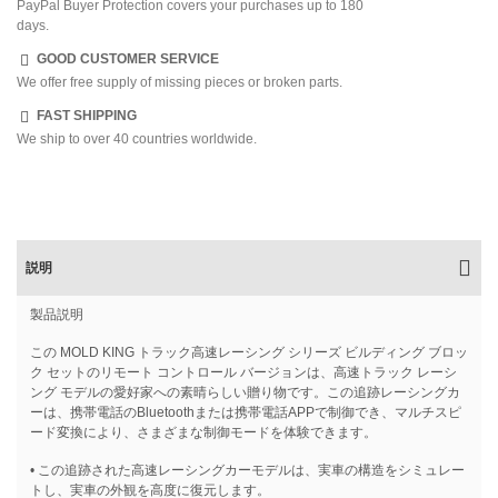
PayPal Buyer Protection covers your purchases up to 180
days.
GOOD CUSTOMER SERVICE
We offer free supply of missing pieces or broken parts.
FAST SHIPPING
We ship to over 40 countries worldwide.
説明
製品説明
この MOLD KING トラック高速レーシング シリーズ ビルディング ブロッ
ク セットのリモート コントロール バージョンは、高速トラック レーシ
ング モデルの愛好家への素晴らしい贈り物です。この追跡レーシングカ
ーは、携帯電話のBluetoothまたは携帯電話APPで制御でき、マルチスピ
ード変換により、さまざまな制御モードを体験できます。
• この追跡された高速レーシングカーモデルは、実車の構造をシミュレー
トし、実車の外観を高度に復元します。