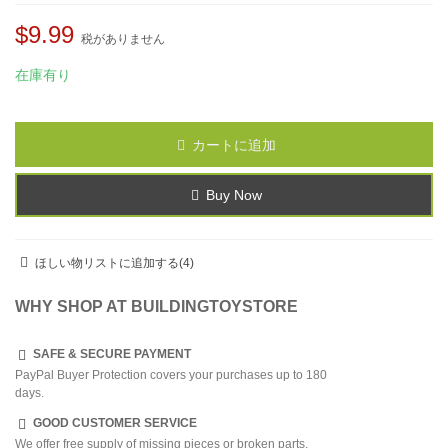
$9.99
税がありません
在庫有り
カートに追加
Buy Now
ほしい物リストに追加する
(
4
)
WHY SHOP AT BUILDINGTOYSTORE
SAFE & SECURE PAYMENT
PayPal Buyer Protection covers your purchases up to 180
days.
GOOD CUSTOMER SERVICE
We offer free supply of missing pieces or broken parts.