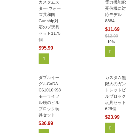
カスタムス
電力機能IR
ター-ウォー
受信機に対
ズ共和国
応モデル
Gunship対
8884
応のブ玩具
$11.69
セット1175
$12.99
個
-10%
$95.99
カートに追
カートに追加
ダブルイー
カスタム無
グルCaDA
限大のガン
C61010K98
トレットビ
モーライフ
ルブロック
ル銃のビル
玩具セット
ブロック玩
629個
具セット
$23.99
$36.99
もっと見る