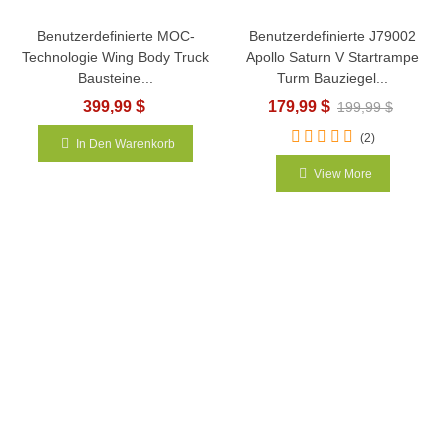
Benutzerdefinierte MOC-
Benutzerdefinierte J79002
Technologie Wing Body Truck
Apollo Saturn V Startrampe
Bausteine...
Turm Bauziegel...
399,99 $
179,99 $
199,99 $
(2)
In Den Warenkorb
View More