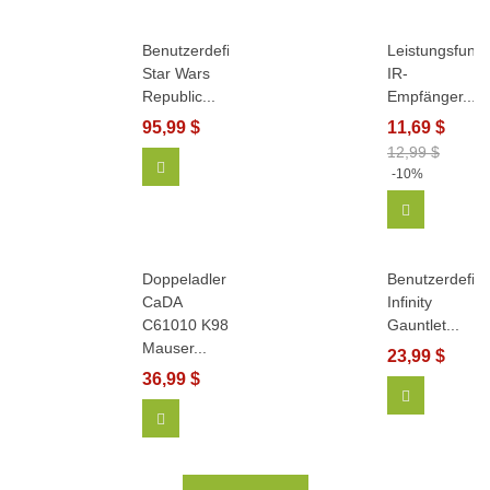
Benutzerdefinierte
Leistungsfunkt
Star Wars
IR-
Republic...
Empfänger...
95,99 $
11,69 $
12,99 $
In Den Warenkorb
-10%
In Den Wa
Doppeladler
Benutzerdefini
CaDA
Infinity
C61010 K98
Gauntlet...
Mauser...
23,99 $
36,99 $
View More
In Den Warenkorb