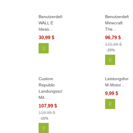
Benutzerdefiniertes
Benutzerdefini
WALL E
Minecraft
Ideas...
The...
30,99 $
96,79 $
120,99 $
In Den Warenkorb
-20%
In Den Wa
Custom
Leistungsfunkt
Republic
M-Motor...
Landungsschiff
9,99 $
Mit...
In Den Wa
107,99 $
119,99 $
-10%
In Den Warenkorb