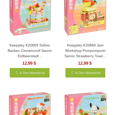
Keeppley K20869 Süßes
Keeppley K20868 Jam
Backen Cinnamoroll Sanrio
Workshop Pompompurin
Erdbeerstadt...
Sanrio Strawberry Town...
12,99 $
12,99 $
In Den Warenkorb
In Den Warenkorb