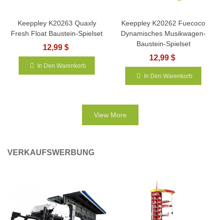
Keeppley K20263 Quaxly
Keeppley K20262 Fuecoco
Fresh Float Baustein-Spielset
Dynamisches Musikwagen-
Baustein-Spielset
12,99 $
12,99 $
In Den Warenkorb
In Den Warenkorb
View More
VERKAUFSWERBUNG