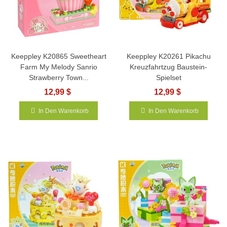
Keeppley K20865 Sweetheart
Keeppley K20261 Pikachu
Farm My Melody Sanrio
Kreuzfahrtzug Baustein-
Strawberry Town...
Spielset
12,99 $
12,99 $
In Den Warenkorb
In Den Warenkorb