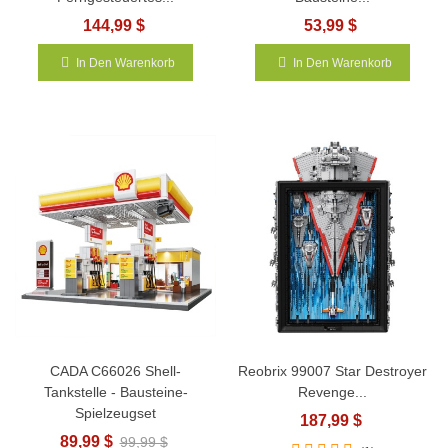
144,99 $
53,99 $
In Den Warenkorb
In Den Warenkorb
CADA C66026 Shell-
Reobrix 99007 Star Destroyer
Tankstelle - Bausteine-
Revenge...
Spielzeugset
187,99 $
89,99 $
99,99 $