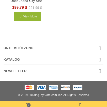
Über Jedha City Star...
199,79 $
221,99 $
View More
UNTERSTÜTZUNG
KATALOG
NEWSLETTER
© 2019 BuildingToyStore.com, Inc. All Rights Reserved
0