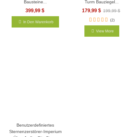
Bausteine...
Turm Bauziegel...
399,99 $
179,99 $
199,99 $
(2)
In Den Warenkorb
View More
Benutzerdefiniertes
Sternenzerstörer-Imperium