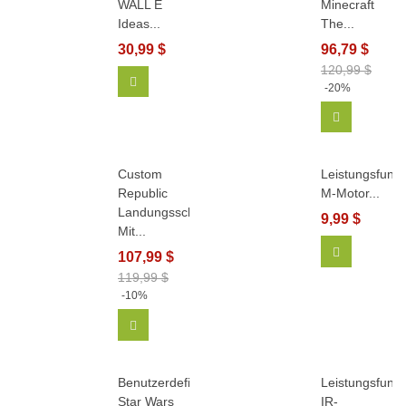
WALL E
Minecraft
Ideas...
The...
30,99 $
96,79 $
120,99 $
In Den Warenkorb
-20%
In Den Wa
Custom
Leistungsfunkt
Republic
M-Motor...
Landungsschiff
9,99 $
Mit...
In Den Wa
107,99 $
119,99 $
-10%
In Den Warenkorb
Benutzerdefinierte
Leistungsfunkt
Star Wars
IR-