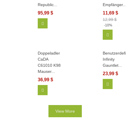
Republic...
Empfänger...
95,99 $
11,69 $
12,99 $
In Den Warenkorb
-10%
In Den Wa
Doppeladler
Benutzerdefini
CaDA
Infinity
C61010 K98
Gauntlet...
Mauser...
23,99 $
36,99 $
View More
In Den Warenkorb
View More