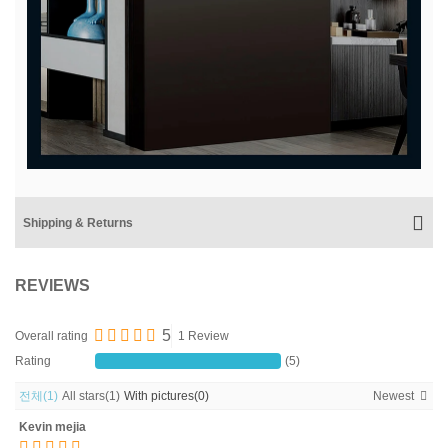
Shipping & Returns
REVIEWS
5
Overall rating
1 Review
Rating
(5)
전체
(1)
All stars
(1)
With pictures
(0)
Newest
Kevin mejia