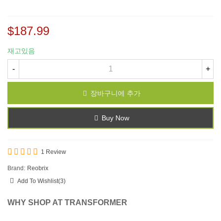
$187.99
재고있음
-
+
장바구니에 추가
Buy Now
1 Review
Brand:
Reobrix
Add To Wishlist
(
3
)
WHY SHOP AT TRANSFORMER