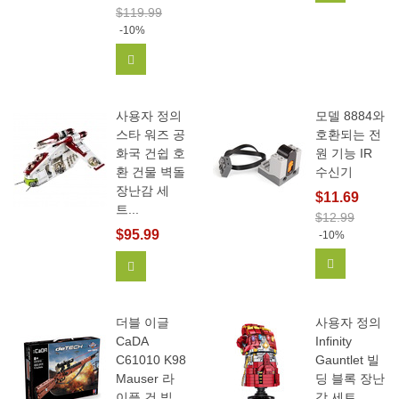
$119.99
-10%
장바구니에 추가
사용자 정의
모델 8884와
스타 워즈 공
호환되는 전
화국 건쉽 호
원 기능 IR
환 건물 벽돌
수신기
장난감 세
$11.69
트...
$12.99
$95.99
-10%
장바구니에
장바구니에 추가
더블 이글
사용자 정의
CaDA
Infinity
C61010 K98
Gauntlet 빌
Mauser 라
딩 블록 장난
이플 건 빌
감 세트...