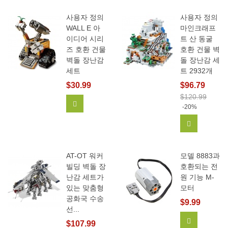
사용자 정의
사용자 정의
WALL E 아
마인크래프
이디어 시리
트 산 동굴
즈 호환 건물
호환 건물 벽
벽돌 장난감
돌 장난감 세
세트
트 2932개
$30.99
$96.79
$120.99
장바구니에 추가
-20%
장바구니에
AT-OT 워커
모델 8883과
빌딩 벽돌 장
호환되는 전
난감 세트가
원 기능 M-
있는 맞춤형
모터
공화국 수송
$9.99
선...
장바구니에
$107.99