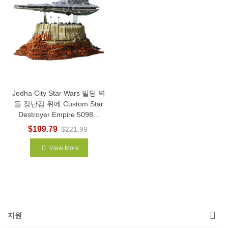
Jedha City Star Wars 빌딩 벽
돌 장난감 위에 Custom Star
Destroyer Empire 5098...
$199.79
$221.99
View More
지원