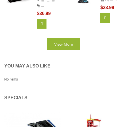
딩...
$23.99
$36.99
View More
장바구니에 추가
View More
YOU MAY ALSO LIKE
No items
SPECIALS