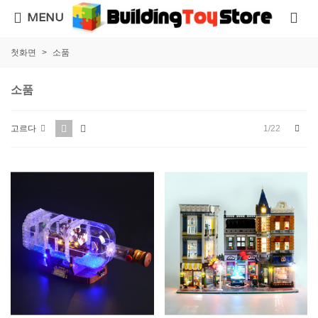
MENU
첫화면
>
소품
소품
다
1/22
고르다
음
의