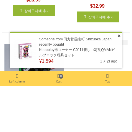
$32.99
장바구니에 추가
장바구니에 추가
×
Someone from
田方郡函南町
Shizuoka
Japan
다음의
recently bought
Keeppley市コーナー C0111新しい写見QMANビ
ルブロック玩具セット
¥1,594
1 시간 ago
0
Left column
Cart
Top
배트모빌용 라이트 키트: 조커
추구 LED 조명 세트 76119
$31.99