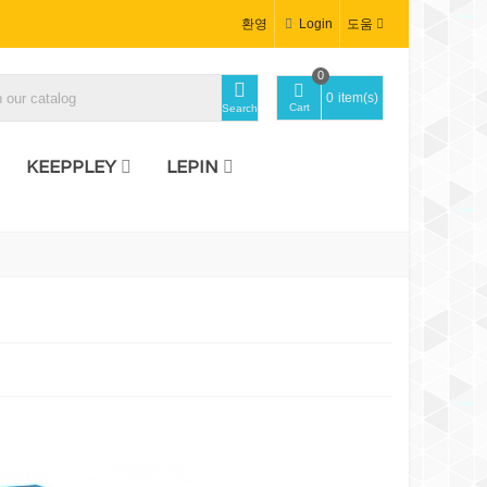
환영
Login
도움
0
0
item(s)
Cart
Search
KEEPPLEY
LEPIN