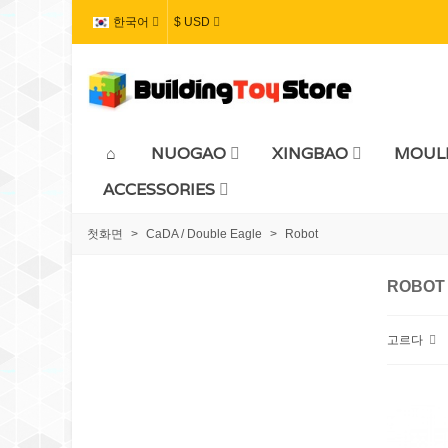
한국어
$ USD
NUOGAO
XINGBAO
MOULD
ACCESSORIES
첫화면
>
CaDA / Double Eagle
>
Robot
ROBOT
고르다