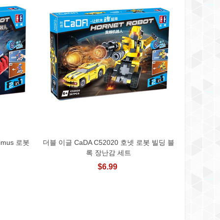
timus 로봇
더블 이글 CaDA C52020 호넷 로봇 빌딩 블
장바구니에 추가
록 장난감 세트
$6.99