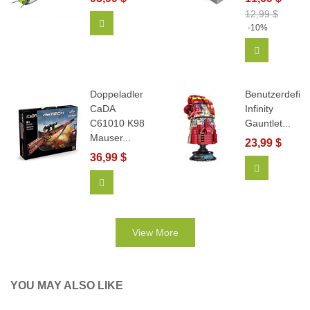
12,99 $
In Den Warenkorb
-10%
In Den Wa
Doppeladler
Benutzerdefini
CaDA
Infinity
C61010 K98
Gauntlet...
Mauser...
23,99 $
36,99 $
View More
In Den Warenkorb
View More
YOU MAY ALSO LIKE