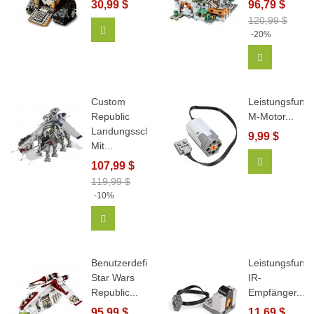
30,99 $
96,79 $
120,99 $
In Den Warenkorb
-20%
In Den Wa
Custom
Leistungsfunkt
Republic
M-Motor...
Landungsschiff
9,99 $
Mit...
In Den Wa
107,99 $
119,99 $
-10%
In Den Warenkorb
Benutzerdefinierte
Leistungsfunkt
Star Wars
IR-
Republic...
Empfänger...
95,99 $
11,69 $