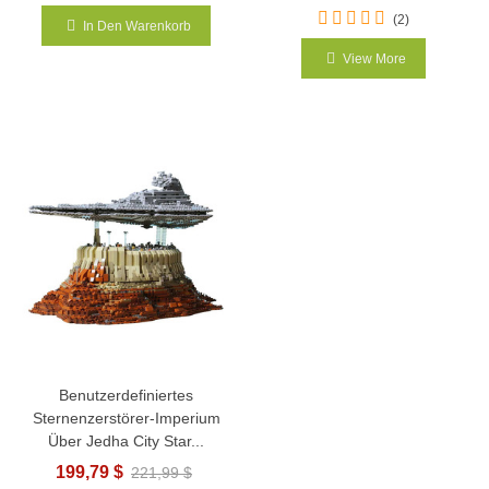
(2)
In Den Warenkorb
View More
Benutzerdefiniertes
Sternenzerstörer-Imperium
Über Jedha City Star...
199,79 $
221,99 $