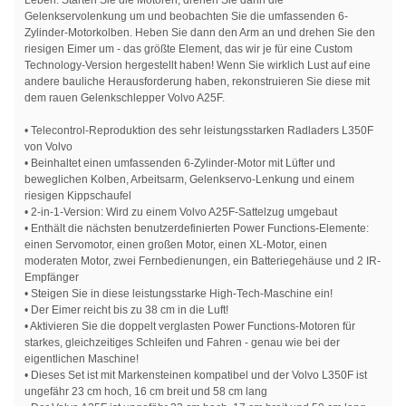
Leben. Starten Sie die Motoren, drehen Sie dann die
Gelenkservolenkung um und beobachten Sie die umfassenden 6-
Zylinder-Motorkolben. Heben Sie dann den Arm an und drehen Sie den
riesigen Eimer um - das größte Element, das wir je für eine Custom
Technology-Version hergestellt haben! Wenn Sie wirklich Lust auf eine
andere bauliche Herausforderung haben, rekonstruieren Sie diese mit
dem rauen Gelenkschlepper Volvo A25F.
• Telecontrol-Reproduktion des sehr leistungsstarken Radladers L350F
von Volvo
• Beinhaltet einen umfassenden 6-Zylinder-Motor mit Lüfter und
beweglichen Kolben, Arbeitsarm, Gelenkservo-Lenkung und einem
riesigen Kippschaufel
• 2-in-1-Version: Wird zu einem Volvo A25F-Sattelzug umgebaut
• Enthält die nächsten benutzerdefinierten Power Functions-Elemente:
einen Servomotor, einen großen Motor, einen XL-Motor, einen
moderaten Motor, zwei Fernbedienungen, ein Batteriegehäuse und 2 IR-
Empfänger
• Steigen Sie in diese leistungsstarke High-Tech-Maschine ein!
• Der Eimer reicht bis zu 38 cm in die Luft!
• Aktivieren Sie die doppelt verglasten Power Functions-Motoren für
starkes, gleichzeitiges Schleifen und Fahren - genau wie bei der
eigentlichen Maschine!
• Dieses Set ist mit Markensteinen kompatibel und der Volvo L350F ist
ungefähr 23 cm hoch, 16 cm breit und 58 cm lang