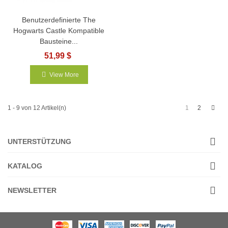
Benutzerdefinierte The
Hogwarts Castle Kompatible
Bausteine...
51,99 $
View More
Weit
1
2
1 - 9 von 12 Artikel(n)
UNTERSTÜTZUNG
KATALOG
NEWSLETTER