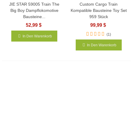
JIE STAR 59005 Train The
Custom Cargo Train
Big Boy Dampflokomotive
Kompatible Bausteine Toy Set
Bausteine...
959 Stück
52,99 $
99,99 $
(1)
In Den Warenkorb
In Den Warenkorb