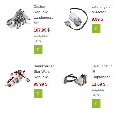
Custom
Leistungsfunkt
Republic
M-Motor...
Landungsschiff
9,99 $
Mit...
In Den Wa
107,99 $
119,99 $
-10%
In Den Warenkorb
Benutzerdefinierte
Leistungsfunkt
Star Wars
IR-
Republic...
Empfänger...
95,99 $
11,69 $
12,99 $
In Den Warenkorb
-10%
In Den Wa