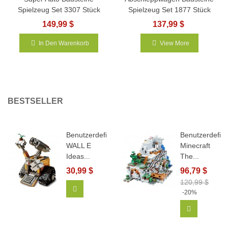
Spielzeug Set 3307 Stück
Spielzeug Set 1877 Stück
149,99 $
137,99 $
In Den Warenkorb
View More
BESTSELLER
Benutzerdefiniertes
Benutzerdefini
WALL E
Minecraft
Ideas...
The...
30,99 $
96,79 $
120,99 $
In Den Warenkorb
-20%
In Den Wa