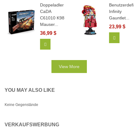
Doppeladler
Benutzerdefini
CaDA
Infinity
C61010 K98
Gauntlet...
Mauser...
23,99 $
36,99 $
View More
In Den Warenkorb
View More
YOU MAY ALSO LIKE
Keine Gegenstände
VERKAUFSWERBUNG