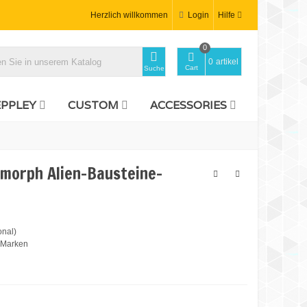
Herzlich willkommen
Login
Hilfe
0
0
artikel
Cart
Suche
EPPLEY
CUSTOM
ACCESSORIES
omorph Alien-Bausteine-
onal)
n Marken