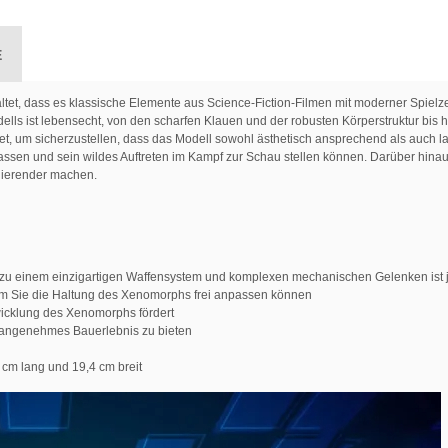
E
tet, dass es klassische Elemente aus Science-Fiction-Filmen mit moderner Spielz
ells ist lebensecht, von den scharfen Klauen und der robusten Körperstruktur bi
et, um sicherzustellen, dass das Modell sowohl ästhetisch ansprechend als auch la
sen und sein wildes Auftreten im Kampf zur Schau stellen können. Darüber hinaus 
nierender machen.
in zu einem einzigartigen Waffensystem und komplexen mechanischen Gelenken ist 
dem Sie die Haltung des Xenomorphs frei anpassen können
twicklung des Xenomorphs fördert
n angenehmes Bauerlebnis zu bieten
 cm lang und 19,4 cm breit