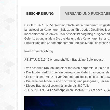
BESCHREIBUNG
VERSAND UND RÜCKGAB
Das JIE STAR JJ9154 Xenomorph-Set ist fachmännisch so gestal
fantasievollen Xenomorph-Spielzeug führt. Jedes Detail des Mod
mechanischen Gelenken. Jeder Aspekt ist sorgfältig ausgearbeit
Gelenkdesign, mit dem Sie die Haltung des Xenomorph frei anpas
Entwicklung des Xenomorph fördern und das Modell noch faszi
Produktbeschreibung
JIE STAR JJ9154 Xenomorph Alien-Bausteine-Spielzeugset
• Von scharfen Krallen und einer robusten Körperstruktur bis h
• Das Modell verfügt über ein bewegliches Gelenkdesign, mit 
• Es ist mit einer Vielzahl von Zubehör ausgestattet, das die En
• Die Teile des Modells sind hochwertig und passgenau, um ei
• Dieses Baumodellset enthält mehr als 882 Teile
• JIE STAR JJ9154 Xenomorph Alien ist etwa 27,7 cm hoch, 26,4