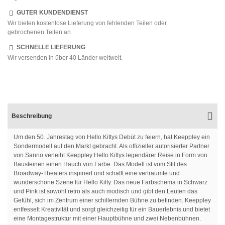
GUTER KUNDENDIENST
Wir bieten kostenlose Lieferung von fehlenden Teilen oder
gebrochenen Teilen an.
SCHNELLE LIEFERUNG
Wir versenden in über 40 Länder weltweit.
Beschreibung
Um den 50. Jahrestag von Hello Kittys Debüt zu feiern, hat Keeppley ein
Sondermodell auf den Markt gebracht. Als offizieller autorisierter Partner
von Sanrio verleiht Keeppley Hello Kittys legendärer Reise in Form von
Bausteinen einen Hauch von Farbe. Das Modell ist vom Stil des
Broadway-Theaters inspiriert und schafft eine verträumte und
wunderschöne Szene für Hello Kitty. Das neue Farbschema in Schwarz
und Pink ist sowohl retro als auch modisch und gibt den Leuten das
Gefühl, sich im Zentrum einer schillernden Bühne zu befinden. Keeppley
entfesselt Kreativität und sorgt gleichzeitig für ein Bauerlebnis und bietet
eine Montagestruktur mit einer Hauptbühne und zwei Nebenbühnen.