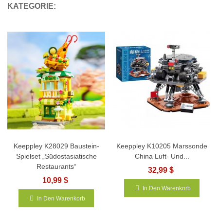
KATEGORIE:
Keeppley K28029 Baustein-
Keeppley K10205 Marssonde
Spielset „Südostasiatische
China Luft- Und...
Restaurants“
32,99 $
10,99 $
In Den Warenkorb
In Den Warenkorb