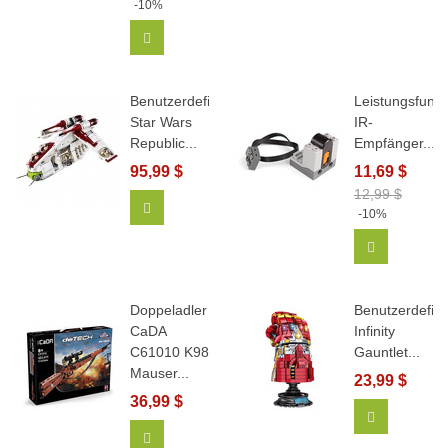
-10%
In Den Warenkorb
Benutzerdefinierte
Leistungsfunkt
Star Wars
IR-
Republic...
Empfänger...
95,99 $
11,69 $
12,99 $
In Den Warenkorb
-10%
In Den Wa
Doppeladler
Benutzerdefini
CaDA
Infinity
C61010 K98
Gauntlet...
Mauser...
23,99 $
36,99 $
View More
In Den Warenkorb