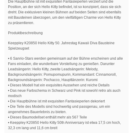
Die Hauptbühne ist mit exquisiten Fantasieperlen verziert und die
Position, an der sich Hello Kitty befindet, ist so konzipiert, dass sie sich
dreht. Die exklusiven kleinen Bühnen auf beiden Seiten sind ebenfalls
mit Bausteinen überzogen, um den vielfältigen Charme von Hello Kitty
zu präsentieren.
Produktbeschreibung
Keeppley K20850 Hello Kitty 50. Jahrestag Kawaii Diva Bausteine
Spielzeugset
• 6 Sanrio-Stars werden gemeinsam auf der Bühne erscheinen und alle
Fans einladen, die wunderbare Vorstellung zu genießen. Darunter
Leadsängerin: Hello Kitty, zweite Leadsängerin: Melody,
Backgroundsängerin: Pomupomupurin, Kommandant: Cinnamoroll,
Backgroundsängerin: Pochacco, Haupttänzerin: Kuromi
• Dieses Modell hat ein exquisites Aussehen und reiche Details
• Das neue Farbschema in Schwarz und Pink ist sowohl retro als auch
modisch
• Die Hauptbühne ist mit exquisiten Fantasieperlen dekoriert
• Die Teile des Modells sind hochwertig und passgenau, um ein
angenehmes Bauerlebnis zu bieten.
• Dieses Baumodellset enthält mehr als 567 Teile
• Keeppley K20850 Hello Kitty 50th Anniversary ist etwa 17,5 cm hoch,
32,3 cm lang und 11,6 cm breit