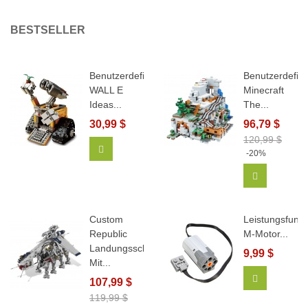
BESTSELLER
Benutzerdefiniertes
Benutzerdefini
WALL E
Minecraft
Ideas...
The...
30,99 $
96,79 $
120,99 $
In Den Warenkorb
-20%
In Den Wa
Custom
Leistungsfunkt
Republic
M-Motor...
Landungsschiff
9,99 $
Mit...
In Den Wa
107,99 $
119,99 $