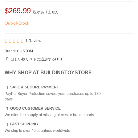
$269.99
税がありません
Out-of-Stock
1 Review
Brand:
CUSTOM
ほしい物リストに追加する
(
18
)
WHY SHOP AT BUILDINGTOYSTORE
SAFE & SECURE PAYMENT
PayPal Buyer Protection covers your purchases up to 180
days.
GOOD CUSTOMER SERVICE
We offer free supply of missing pieces or broken parts.
FAST SHIPPING
We ship to over 40 countries worldwide.