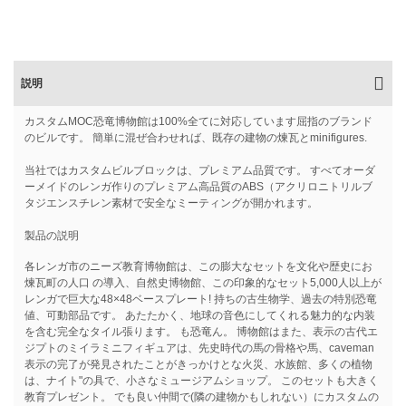
説明
カスタムMOC恐竜博物館は100%全てに対応しています屈指のブランド
のビルです。 簡単に混ぜ合わせれば、既存の建物の煉瓦とminifigures.
当社ではカスタムビルブロックは、プレミアム品質です。 すべてオーダ
ーメイドのレンガ作りのプレミアム高品質のABS（アクリロニトリルブ
タジエンスチレン素材で安全なミーティングが開かれます。
製品の説明
各レンガ市のニーズ教育博物館は、この膨大なセットを文化や歴史にお
煉瓦町の人口 の導入、自然史博物館、この印象的なセット5,000人以上が
レンガで巨大な48×48ベースプレート! 持ちの古生物学、過去の特別恐竜
値、可動部品です。 あたたかく、地球の音色にしてくれる魅力的な内装
を含む完全なタイル張ります。 も恐竜ん。 博物館はまた、表示の古代エ
ジプトのミイラミニフィギュアは、先史時代の馬の骨格や馬、caveman
表示の完了が発見されたことがきっかけとな火災、水族館、多くの植物
は、ナイト"の具で、小さなミュージアムショップ。 このセットも大きく
教育プレゼント。 でも良い仲間で(隣の建物かもしれない）にカスタムの