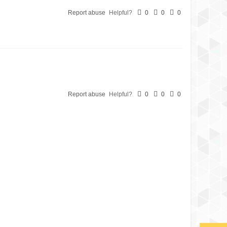
Report abuse
Helpful?
0
0
0
Report abuse
Helpful?
0
0
0