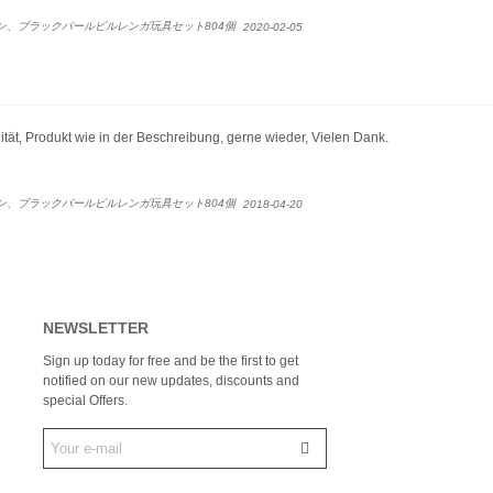
、ブラックパールビルレンガ玩具セット804個
2020-02-05
lität, Produkt wie in der Beschreibung, gerne wieder, Vielen Dank.
、ブラックパールビルレンガ玩具セット804個
2018-04-20
NEWSLETTER
Sign up today for free and be the first to get
notified on our new updates, discounts and
special Offers.