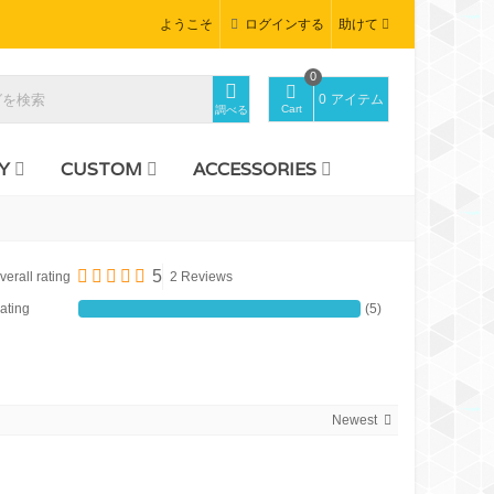
ようこそ
ログインする
助けて
0
0
アイテム
Cart
調べる
Y
CUSTOM
ACCESSORIES
5
verall rating
2 Reviews
ating
(5)
Newest