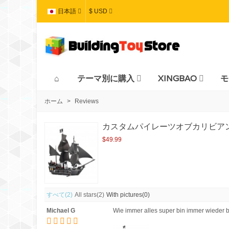
日本語
$ USD
テーマ別に購入
XINGBAO
モ
ホーム
>
Reviews
カスタムパイレーツオブカリビアン
$49.99
すべて
(2)
All stars
(2)
With pictures
(0)
Michael G
Wie immer alles super bin immer wieder be