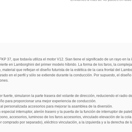
 37, que todavía utiliza el motor V12. Sian tiene el significado de un rayo en la 
erte en Lamborghini del primer modelo híbrido. La forma de los faros, la compleja 
material que reflejan el diseño futurista de la estética de la cara frontal del Lamb
grado en el perfil y sólo se extiende durante la conducción. Por supuesto, el diseñ
iones.
er fuerte, simularon la parte trasera del volante de dirección, reduciendo el radio de
diseño para proporcionar una mejor experiencia de conducción.
ecial personalizada accesorios para mejorar la asamblea de la diversión.
 especial interruptor, alerón trasero y la puerta de la función de interruptor de palet
rbono, accesorios, luminoso de los faros accesorios, vinculado elevación de la cola 
er comprado por separado), eléctrico vinculación, a la izquierda y a la derecha de l