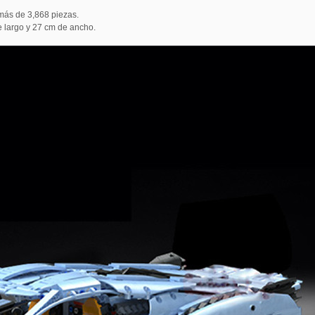
 más de 3,868 piezas.
 largo y 27 cm de ancho.