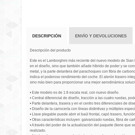
DESCRIPCIÓN
ENVÍO Y DEVOLUCIONES
Descripción del producto
Este es el Lamborghini más reciente del nuevo modelo de Sian FKP
en el diseño, sino que también añade híbrido de poder y se convi
metal, y la parte delantera del parachoques con fibra de carbono, 
indica el poderoso rendimiento del coche. El alerón trasero inte
sino más bien para proporcionar una mejor aerodinámica soluc
• Este modelo es de 1:8 escala real, con nuevo diseño.
• Central diferencial de diseño, tracción a las cuatro ruedas, pod
• Parte delantera, trasera y en el centro tres diferenciales de 
• Diseño de la carrocería con líneas distintivas y múltiples esp
• Llave plegable puede abrir el baúl frontal, capó trasero, función
• Otras características incluyen: galvanizado ruedas, fibra de ca
• A través del poder de la actualización del paquete (tiene que s
realizado.