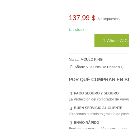
137,99 $
Sin impuestos
En stock
Añadir Al Ca
Marca:
MOULD KING
Añadir A La Lista De Deseos
(
7
)
POR QUÉ COMPRAR EN B
PAGO SEGURO Y SEGURO
La Protección del comprador de PayPa
BUEN SERVICIO AL CLIENTE
Ofrecemos suministro gratuito de pieza
ENVÍO RÁPIDO
Enviamos a más de 40 países en todo