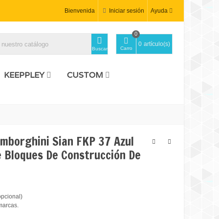
Bienvenida
Iniciar sesión
Ayuda
0
0
artículo(s)
Carro
Buscar
KEEPPLEY
CUSTOM
borghini Sian FKP 37 Azul
e Bloques De Construcción De
opcional)
marcas.