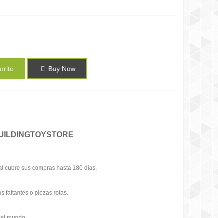
rrito
Buy Now
UILDINGTOYSTORE
l cubre sus compras hasta 180 días.
s faltantes o piezas rotas.
 el mundo.