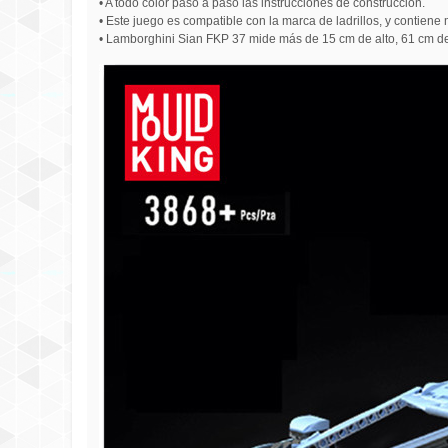
• A todo color paso a paso las instrucciones de construcción.
• Este juego es compatible con la marca de ladrillos, y contiene
• Lamborghini Sian FKP 37 mide más de 15 cm de alto, 61 cm de