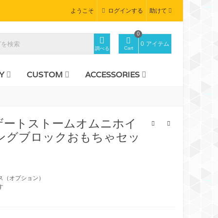
ようこそ
ログインする
助けて
0
0
アイテム
Cart
調べる
Y
CUSTOM
ACCESSORIES
52デザートストームオムニホイ
ングブロックおもちゃセッ
ス（オプション）
す