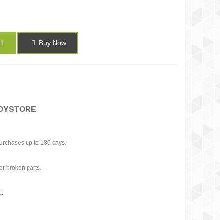
加
Buy Now
TOYSTORE
urchases up to 180 days.
or broken parts.
e.