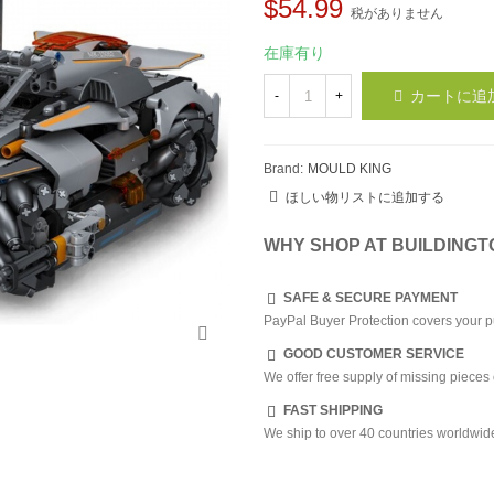
$54.99
税がありません
在庫有り
カートに追
-
+
Brand:
MOULD KING
ほしい物リストに追加する
WHY SHOP AT BUILDING
SAFE & SECURE PAYMENT
PayPal Buyer Protection covers your p
GOOD CUSTOMER SERVICE
We offer free supply of missing pieces 
FAST SHIPPING
We ship to over 40 countries worldwid