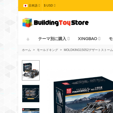
日本語
$ USD
テーマ別に購入
XINGBAO
モ
ホーム
>
モールドキング
>
MOLDKING15052デザートス