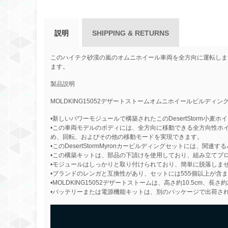
説明
SHIPPING & RETURNS
このハイテク砂漠の嵐のオムニホイール車両を全方向に運転しま
ます。
製品説明
MOLDKING15052デザートストームオムニホイールビルディ
•新しいパワーモジュールで構築されたこのDesertStorm
•この車両モデルのボディには、全方向に移動できる全方向性ホ
め、回転、およびその他の移動モードを実現できます。
•このDesertStormMyronカービルディングセットには
•この構築キットは、部品の下請けを使用しており、組み立てプ
•モジュールはしっかりと取り付けられており、簡単に脱落しま
•ブランドのレンガと互換性があり、セットには555個以上が含
•MOLDKING15052デザートストームは、高さ約10.5cm、長さ約
•バッテリーまたは電源機能キットは、別のパッケージで出荷さ