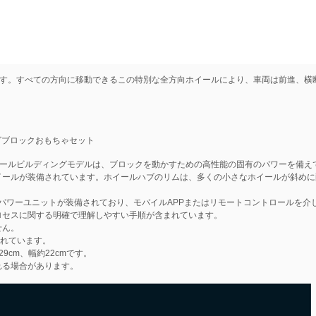
す。すべての方向に移動できるこの特別な全方向ホイールにより、車両は前進、横
ングブロックおもちゃセット
小麦ホイールビルディングモデルは、ブロックを動かすための高性能の固有のパワーを備え
イールが装備されています。ホイールハブのリムは、多くの小さなホイールが斜め
、関連するパワーユニットが装備されており、モバイルAPPまたはリモートコントロール
ロセスに関する明確で理解しやすい手順が含まれています。
せん。
まれています。
29cm、幅約22cmです。
れる場合があります。