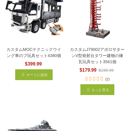
カスタムMOCテクニックウイ
カスタムJ79002アポロサター
ング車のブ玩具セット4380個
ンV型発射台タワー建物の煉
瓦玩具セット3561個
$399.99
$179.99
$199.99
カートに追加
(2)
もっと見る