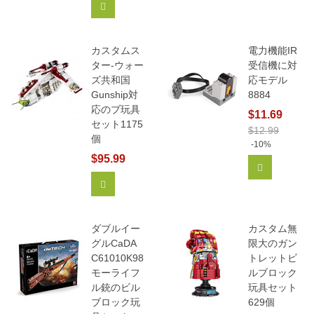
カートに追加
カスタムス
電力機能IR
ター-ウォー
受信機に対
ズ共和国
応モデル
Gunship対
8884
応のブ玩具
$11.69
セット1175
$12.99
個
-10%
$95.99
カートに追
カートに追加
ダブルイー
カスタム無
グルCaDA
限大のガン
C61010K98
トレットビ
モーライフ
ルブロック
ル銃のビル
玩具セット
ブロック玩
629個