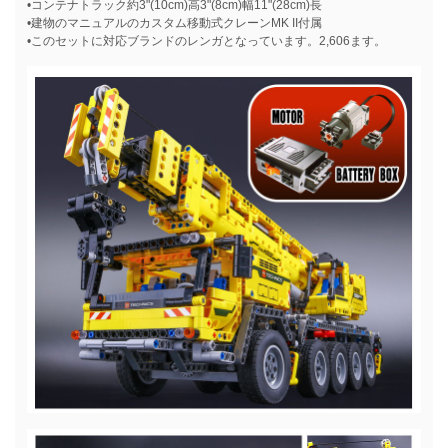
•コンテナトラック約3"(10cm)高3"(8cm)幅11"(28cm)長
•建物のマニュアルのカスタム移動式クレーンMK II付属
•このセットに対応ブランドのレンガとなっています。2,606ます。