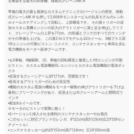
を構築する最大の昇降機、移動式クレーンMK II!
準備の最大の最も複雑なカスタムテクニックのバージョンの歴史、移動
式クレーンMK II! を押して2,606作モンスタービルの玩具モデルのレン8-
ホイールステアリングして回転し、上部構造です。 その後トリガーの追
加カスタム電機エンジンの拡大のアウトリガーに落と足を伸ばしてリフ
ト、クレーンアームの上昇を77cm。 の削減とフックのすべてのウィンチ
やその準備を上げる。 この真2-in-1でモデルも10ホイール、5軸プラス深
V8エンジンの可動ピストン. リメイク、コンテナスタッカーと車両を含む
電力機能をモーター延伸ブームです。
•も5車軸、8輪駆動、10、車輪の回転構造と徹底したV8エンジンの可動
ピストン、カスタム電源機能XL-エンジンとカスタム電源機能の電池ボッ
クス
•拡張するクレーンアーム30"(77cm、雰囲気です！
•延長するアウトリガーのための安定性
•機能のカスタム電源の機能をモーター駆動の伸びアウトリガーを下げは
最初にブリーフィングがあり、拡張または吊クレーンアームと開閉式ウ
インチ
•舵全8ホイールです。
※モータのピストンで実際に動く！
•2バージョン1:挿入される権利のコンテナスタッカーやお風呂
•このセットに対応ブランドのレンガ、8"(21cm)高5"(15cm)広23"(59セン
チメートル）
•コンテナスタッカーは約20"(52cm)高7"(18cm）広19"(50cm)長