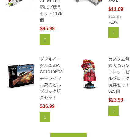
Gunship対
8884
応のブ玩具
$11.69
セット1175
$12.99
個
-10%
$95.99
カートに追
カートに追加
ダブルイー
カスタム無
グルCaDA
限大のガン
C61010K98
トレットビ
モーライフ
ルブロック
ル銃のビル
玩具セット
ブロック玩
629個
具セット
$23.99
$36.99
もっと見る
カートに追加