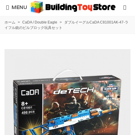
MENU
ホーム
>
CaDA / Double Eagle
>
ダブルイーグルCaDA C81001AK-47-ラ
イフル銃のビルブロック玩具セット