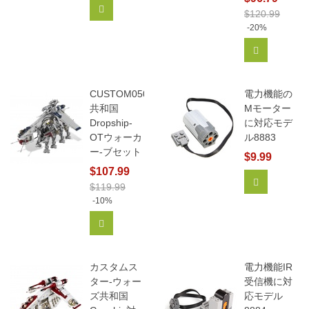
カートに追加
$120.99
-20%
カートに追
CUSTOM05053
電力機能の
共和国
Mモーター
Dropship-
に対応モデ
OTウォーカ
ル8883
ー-ブセット
$9.99
$107.99
カートに追
$119.99
-10%
カートに追加
カスタムス
電力機能IR
ター-ウォー
受信機に対
ズ共和国
応モデル