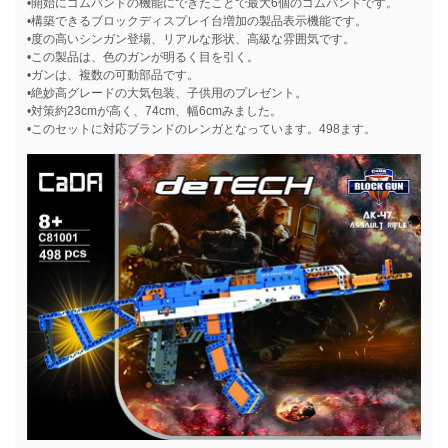
•開始にゴムバンドの機能にできたことで最大6個のゴムバンドです。
•構築できるブロックディスプレイ台増加の製品表示機能です。
•度の高いシンガン登場、リアルな形状、高級な雰囲気です。
•この製品は、色のガンが明るく目を引く。
•ガンは、複数の可動部品です。
•絶妙高グレードの大気包装、子供用のプレゼント。
•対策約23cmが高く、74cm、幅6cmみました。
•このセットに対応ブランドのレンガとなっています。498ます。