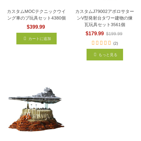
カスタムMOCテクニックウイ
カスタムJ79002アポロサター
ング車のブ玩具セット4380個
ンV型発射台タワー建物の煉
瓦玩具セット3561個
$399.99
$179.99
$199.99
カートに追加
(2)
もっと見る