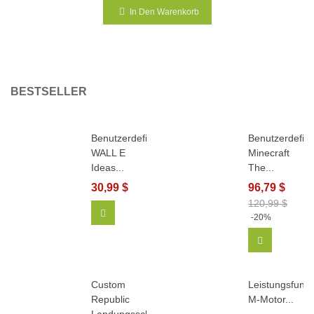
In Den Warenkorb
BESTSELLER
Benutzerdefiniertes
Benutzerdefini
WALL E
Minecraft
Ideas...
The...
30,99 $
96,79 $
120,99 $
In Den Warenkorb
-20%
In Den Wa
Custom
Leistungsfunkt
Republic
M-Motor...