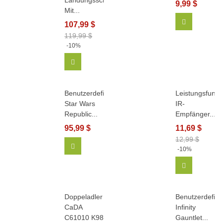
Landungsschiff
9,99 $
Mit...
In Den Wa
107,99 $
119,99 $
-10%
In Den Warenkorb
Benutzerdefinierte
Leistungsfunkt
Star Wars
IR-
Republic...
Empfänger...
95,99 $
11,69 $
12,99 $
In Den Warenkorb
-10%
In Den Wa
Doppeladler
Benutzerdefini
CaDA
Infinity
C61010 K98
Gauntlet...