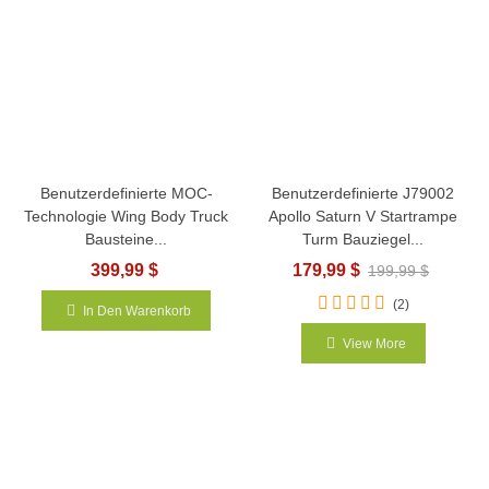
Benutzerdefinierte MOC-
Benutzerdefinierte J79002
Technologie Wing Body Truck
Apollo Saturn V Startrampe
Bausteine...
Turm Bauziegel...
399,99 $
179,99 $
199,99 $
(2)
In Den Warenkorb
View More