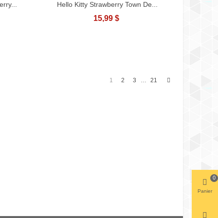
rry...
Hello Kitty Strawberry Town De...
15,99 $
Next
1
2
3
21
…
0
Panier