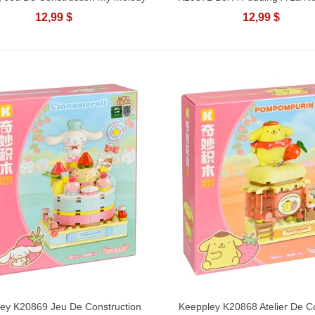
12,99 $
12,99 $
ey K20869 Jeu De Construction
Keeppley K20868 Atelier De Co
Ajouter Au Panier
Ajouter Au Panier