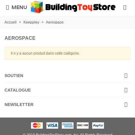
MENU
Accueil
>
Keeppley
>
Aerospace
AEROSPACE
Il n y a aucun produit dans cette catégorie.
SOUTIEN
CATALOGUE
NEWSLETTER
© 2019 BuildingToyStore.com, Inc. All Rights Reserved