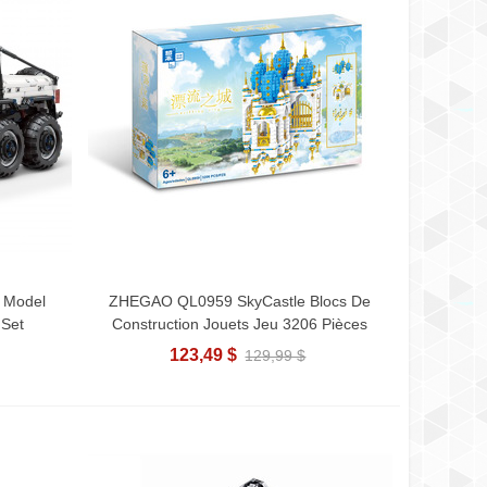
 Model
ZHEGAO QL0959 SkyCastle Blocs De
Ajouter Au Panier
 Set
Construction Jouets Jeu 3206 Pièces
123,49 $
129,99 $