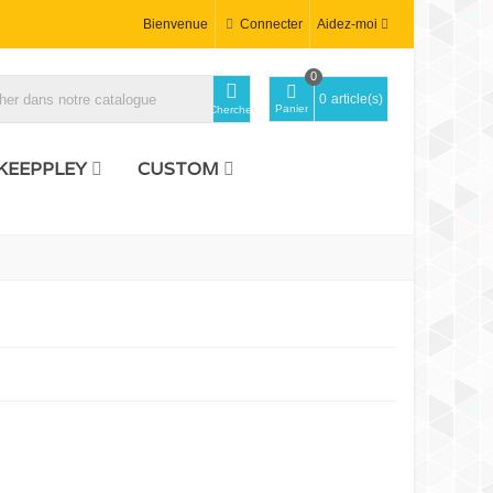
Bienvenue
Connecter
Aidez-moi
0
0
article(s)
Panier
Chercher
KEEPPLEY
CUSTOM