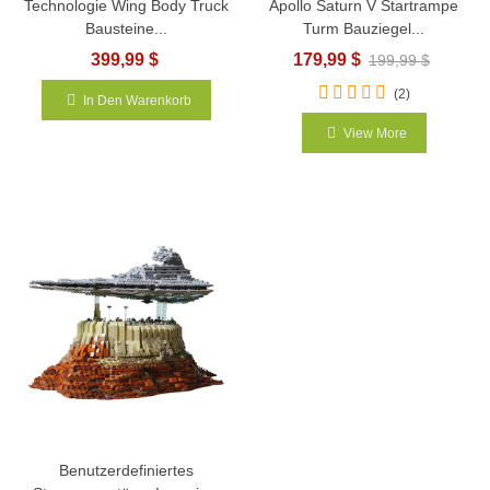
Technologie Wing Body Truck
Apollo Saturn V Startrampe
Bausteine...
Turm Bauziegel...
399,99 $
179,99 $
199,99 $
(2)
In Den Warenkorb
View More
Benutzerdefiniertes