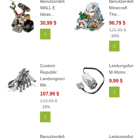
Benutzerdefiniertes
Benutzerdefini
WALL E
Minecraft
Ideas...
The...
30,99 $
96,79 $
120,99 $
In Den Warenkorb
-20%
In Den Wa
Custom
Leistungsfunkt
Republic
M-Motor...
Landungsschiff
9,99 $
Mit...
In Den Wa
107,99 $
119,99 $
-10%
In Den Warenkorb
Benutzerdefinierte
Leistungsfunkt