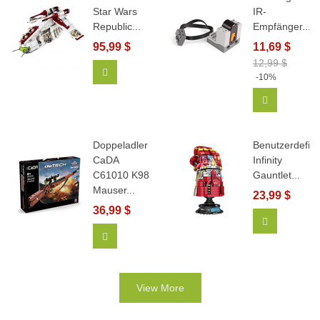
Star Wars
IR-
Republic...
Empfänger...
95,99 $
11,69 $
12,99 $
In Den Warenkorb
-10%
In Den Wa
Doppeladler
Benutzerdefini
CaDA
Infinity
C61010 K98
Gauntlet...
Mauser...
23,99 $
36,99 $
View More
In Den Warenkorb
View More