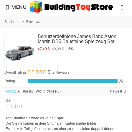
MENU
Startseite
>
Reviews
Benutzerdefinierte James Bond Aston
Martin DB5 Bausteine Spielzeug Set
47,49 $
49,99 $
-5%
5
Overall rating
2 Reviews
Rating
(5)
Alle
(2)
All stars
(2)
With pictures
(8)
Newest
Kai
Top Qualität als wäre es keine Kopie.
Die Steine kamen in dem Originalen Karton (siehe Bilder).
Es hat kein Teil gefehlt, es waren eher zu viele steine doppelt drinne.