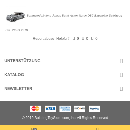
Benutzerdefinierte James Bond Aston Martin DB5 Bausteine Spielzeug
Set
29.09.2018
Report abuse
Helpful?
0
0
0
UNTERSTÜTZUNG
KATALOG
NEWSLETTER
© 2019 BuildingToyStore.com, Inc. All Rights Reserved
0