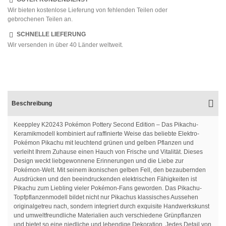
Wir bieten kostenlose Lieferung von fehlenden Teilen oder
gebrochenen Teilen an.
SCHNELLE LIEFERUNG
Wir versenden in über 40 Länder weltweit.
Beschreibung
Keeppley K20243 Pokémon Pottery Second Edition – Das Pikachu-
Keramikmodell kombiniert auf raffinierte Weise das beliebte Elektro-
Pokémon Pikachu mit leuchtend grünen und gelben Pflanzen und
verleiht Ihrem Zuhause einen Hauch von Frische und Vitalität. Dieses
Design weckt liebgewonnene Erinnerungen und die Liebe zur
Pokémon-Welt. Mit seinem ikonischen gelben Fell, den bezaubernden
Ausdrücken und den beeindruckenden elektrischen Fähigkeiten ist
Pikachu zum Liebling vieler Pokémon-Fans geworden. Das Pikachu-
Topfpflanzenmodell bildet nicht nur Pikachus klassisches Aussehen
originalgetreu nach, sondern integriert durch exquisite Handwerkskunst
und umweltfreundliche Materialien auch verschiedene Grünpflanzen
und bietet so eine niedliche und lebendige Dekoration. Jedes Detail von