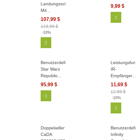
Landungsschiff
9,99 $
Mit...
In Den Wa
107,99 $
119,99 $
-10%
In Den Warenkorb
Benutzerdefinierte
Leistungsfunkt
Star Wars
IR-
Republic...
Empfänger...
95,99 $
11,69 $
12,99 $
In Den Warenkorb
-10%
In Den Wa
Doppeladler
Benutzerdefini
CaDA
Infinity