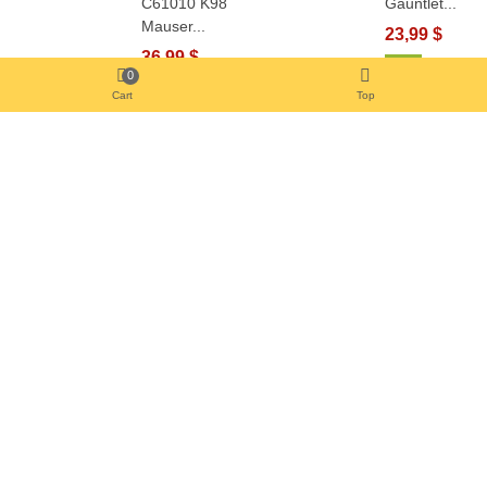
C61010 K98
Gauntlet...
Mauser...
23,99 $
36,99 $
View More
0
In Den Warenkorb
Cart
Top
View More
YOU MAY ALSO LIKE
Keine Gegenstände
VERKAUFSWERBUNG