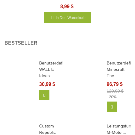
8,99 $
In Den Warenkorb
BESTSELLER
Benutzerdefiniertes
Benutzerdefini
WALL E
Minecraft
Ideas...
The...
30,99 $
96,79 $
120,99 $
In Den Warenkorb
-20%
In Den Wa
Custom
Leistungsfunkt
Republic
M-Motor...