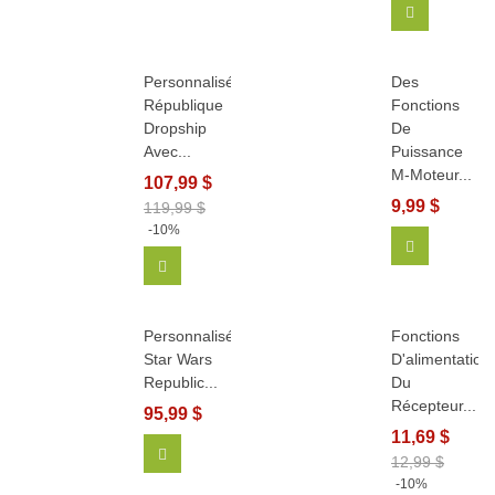
Ajouter Au
Personnalisé
Des
République
Fonctions
Dropship
De
Avec...
Puissance
M-Moteur...
107,99 $
9,99 $
119,99 $
-10%
Ajouter Au
Ajouter Au Panier
Personnalisé
Fonctions
Star Wars
D'alimentation
Republic...
Du
Récepteur...
95,99 $
11,69 $
Ajouter Au Panier
12,99 $
-10%