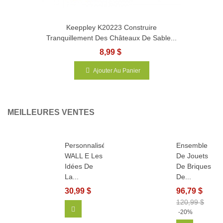
Keeppley K20223 Construire
Tranquillement Des Châteaux De Sable...
8,99 $
Ajouter Au Panier
MEILLEURES VENTES
Personnalisé
Ensemble
WALL E Les
De Jouets
Idées De
De Briques
La...
De...
30,99 $
96,79 $
120,99 $
Ajouter Au Panier
-20%