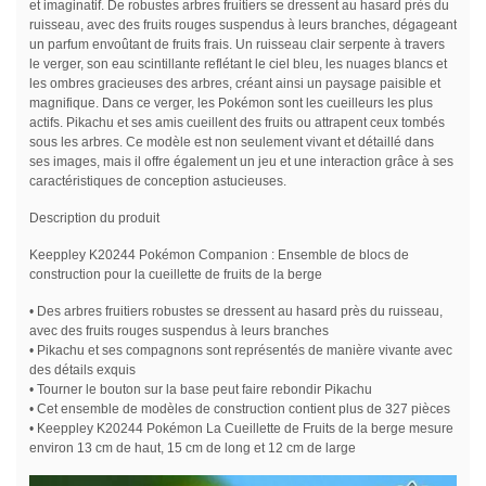
et imaginatif. De robustes arbres fruitiers se dressent au hasard près du
ruisseau, avec des fruits rouges suspendus à leurs branches, dégageant
un parfum envoûtant de fruits frais. Un ruisseau clair serpente à travers
le verger, son eau scintillante reflétant le ciel bleu, les nuages blancs et
les ombres gracieuses des arbres, créant ainsi un paysage paisible et
magnifique. Dans ce verger, les Pokémon sont les cueilleurs les plus
actifs. Pikachu et ses amis cueillent des fruits ou attrapent ceux tombés
sous les arbres. Ce modèle est non seulement vivant et détaillé dans
ses images, mais il offre également un jeu et une interaction grâce à ses
caractéristiques de conception astucieuses.
Description du produit
Keeppley K20244 Pokémon Companion : Ensemble de blocs de
construction pour la cueillette de fruits de la berge
• Des arbres fruitiers robustes se dressent au hasard près du ruisseau,
avec des fruits rouges suspendus à leurs branches
• Pikachu et ses compagnons sont représentés de manière vivante avec
des détails exquis
• Tourner le bouton sur la base peut faire rebondir Pikachu
• Cet ensemble de modèles de construction contient plus de 327 pièces
• Keeppley K20244 Pokémon La Cueillette de Fruits de la berge mesure
environ 13 cm de haut, 15 cm de long et 12 cm de large