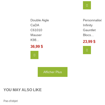
Ajouter Au
Double Aigle
Personnalisé
CaDA
Infinity
C61010
Gauntlet
Mauser
Blocs...
K98...
23,99 $
36,99 $
Afficher Pl
Ajouter Au Panier
Afficher Plus
YOU MAY ALSO LIKE
Pas d'objet