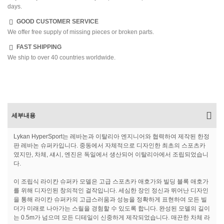
days.
GOOD CUSTOMER SERVICE
We offer free supply of missing pieces or broken parts.
FAST SHIPPING
We ship to over 40 countries worldwide.
세부내용
Lykan HyperSport는 레바논과 이탈리아 엔지니어와 협력하여 제작된 한정
판 레바논 슈퍼카입니다. 중동에서 자체적으로 디자인한 최초의 스포츠카
였지만, 차체, 섀시, 엔진은 독일에서 생산되어 이탈리아에서 조립되었습니
다.
이 조립식 라이칸 슈퍼카 모델은 고급 스포츠카 애호가와 빌딩 블록 애호가
를 위해 디자인된 창의적인 걸작입니다. 세심한 장인 정신과 뛰어난 디자인
을 통해 라이칸 슈퍼카의 고급스러움과 성능을 정확하게 표현하여 모든 빌
더가 미래로 나아가는 스릴을 경험할 수 있도록 합니다. 완성된 모델의 길이
는 0.5m가 넘으며 모든 디테일이 신중하게 제작되었습니다. 매끈한 차체 라