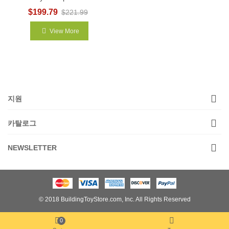
$199.79
$221.99
View More
지원
카탈로그
NEWSLETTER
© 2018 BuildingToyStore.com, Inc. All Rights Reserved
0