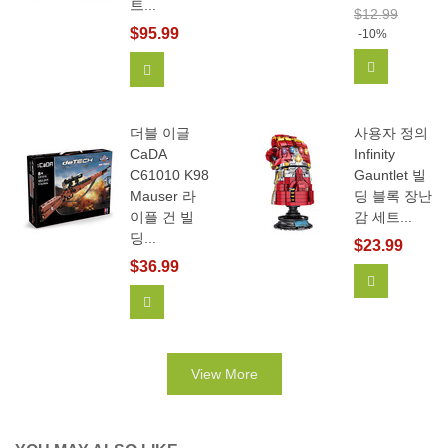
트...
$12.99
$95.99
-10%
장바구니에
장바구니에 추가
더블 이글
사용자 정의
CaDA
Infinity
C61010 K98
Gauntlet 빌
Mauser 라
딩 블록 장난
이플 건 빌
감 세트...
딩...
$23.99
$36.99
View More
장바구니에 추가
View More