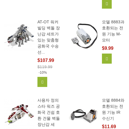
장바구니에
AT-OT 워커
모델 8883과
빌딩 벽돌 장
호환되는 전
난감 세트가
원 기능 M-
있는 맞춤형
모터
공화국 수송
$9.99
선...
장바구니에
$107.99
$119.99
-10%
장바구니에 추가
사용자 정의
모델 8884와
스타 워즈 공
호환되는 전
화국 건쉽 호
원 기능 IR
환 건물 벽돌
수신기
장난감 세
$11.69