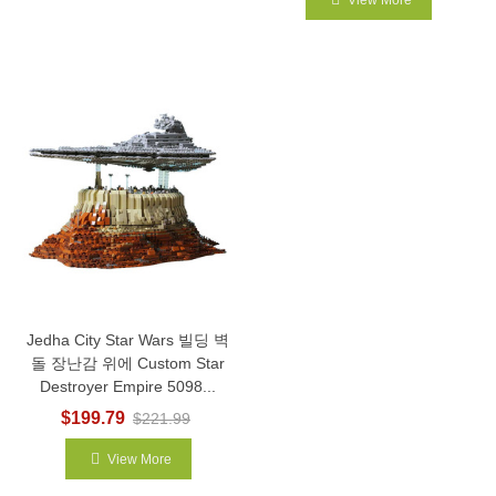
Jedha City Star Wars 빌딩 벽
돌 장난감 위에 Custom Star
Destroyer Empire 5098...
$199.79
$221.99
View More