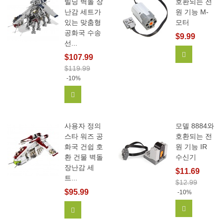
빌딩 벽돌 장
호환되는 전
난감 세트가
원 기능 M-
있는 맞춤형
모터
공화국 수송
$9.99
선...
장바구니에
$107.99
$119.99
-10%
장바구니에 추가
사용자 정의
모델 8884와
스타 워즈 공
호환되는 전
화국 건쉽 호
원 기능 IR
환 건물 벽돌
수신기
장난감 세
$11.69
트...
$12.99
$95.99
-10%
장바구니에
장바구니에 추가