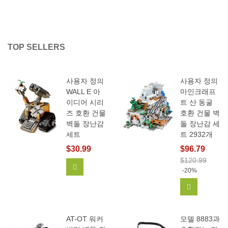
TOP SELLERS
사용자 정의
사용자 정의
WALL E 아
마인크래프
이디어 시리
트 산 동굴
즈 호환 건물
호환 건물 벽
벽돌 장난감
돌 장난감 세
세트
트 2932개
$30.99
$96.79
$120.99
장바구니에 추가
-20%
장바구니에
AT-OT 워커
모델 8883과