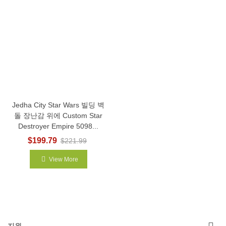
Jedha City Star Wars 빌딩 벽
돌 장난감 위에 Custom Star
Destroyer Empire 5098...
$199.79
$221.99
View More
지원