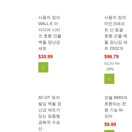
사용자 정의
사용자 정의
WALL E 아
마인크래프
이디어 시리
트 산 동굴
즈 호환 건물
호환 건물 벽
벽돌 장난감
돌 장난감 세
세트
트 2932개
$30.99
$96.79
$120.99
장바구니에 추가
-20%
장바구니에
AT-OT 워커
모델 8883과
빌딩 벽돌 장
호환되는 전
난감 세트가
원 기능 M-
있는 맞춤형
모터
공화국 수송
$9.99
선...