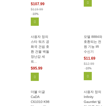
장바구니에
$107.99
$119.99
-10%
장바구니에 추가
사용자 정의
모델 8884와
스타 워즈 공
호환되는 전
화국 건쉽 호
원 기능 IR
환 건물 벽돌
수신기
장난감 세
$11.69
트...
$12.99
$95.99
-10%
장바구니에
장바구니에 추가
더블 이글
사용자 정의
CaDA
Infinity
C61010 K98
Gauntlet 빌