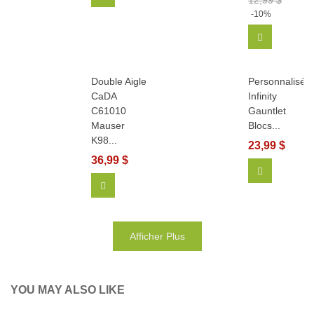
-10%
Ajouter Au
Double Aigle
Personnalisé
CaDA
Infinity
C61010
Gauntlet
Mauser
Blocs...
K98...
23,99 $
36,99 $
Afficher Pl
Ajouter Au Panier
Afficher Plus
YOU MAY ALSO LIKE