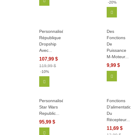
Ajouter Au Panier
-20%
Ajouter Au
Personnalisé
Des
République
Fonctions
Dropship
De
Avec...
Puissance
M-Moteur...
107,99 $
9,99 $
119,99 $
-10%
Ajouter Au
Ajouter Au Panier
Personnalisé
Fonctions
Star Wars
D'alimentation
Republic...
Du
Récepteur...
95,99 $
11,69 $
Ajouter Au Panier
12,99 $