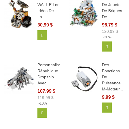
WALL E Les
De Jouets
Idées De
De Briques
La...
De...
30,99 $
96,79 $
120,99 $
Ajouter Au Panier
-20%
Ajouter Au
Personnalisé
Des
République
Fonctions
Dropship
De
Avec...
Puissance
M-Moteur...
107,99 $
9,99 $
119,99 $
-10%
Ajouter Au
Ajouter Au Panier