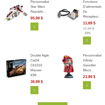
Personnalisé
Fonctions
Star Wars
D'alimentation
Republic...
Du
Récepteur...
95,99 $
11,69 $
Ajouter Au Panier
12,99 $
-10%
Ajouter Au
Double Aigle
Personnalisé
CaDA
Infinity
C61010
Gauntlet
Mauser
Blocs...
K98...
23,99 $
36,99 $
Afficher Pl
Ajouter Au Panier