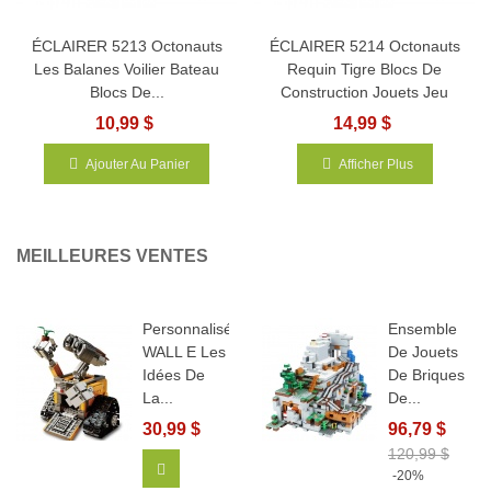
ÉCLAIRER 5213 Octonauts
ÉCLAIRER 5214 Octonauts
Les Balanes Voilier Bateau
Requin Tigre Blocs De
Blocs De...
Construction Jouets Jeu
10,99 $
14,99 $
Ajouter Au Panier
Afficher Plus
MEILLEURES VENTES
Personnalisé
Ensemble
WALL E Les
De Jouets
Idées De
De Briques
La...
De...
30,99 $
96,79 $
120,99 $
Ajouter Au Panier
-20%