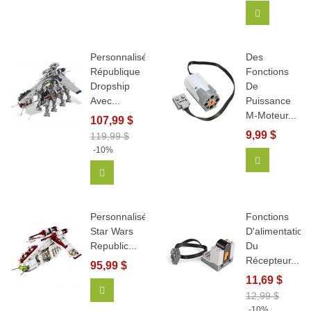
Ajouter Au
Personnalisé
Des
République
Fonctions
Dropship
De
Avec...
Puissance
M-Moteur...
107,99 $
9,99 $
119,99 $
-10%
Ajouter Au
Ajouter Au Panier
Personnalisé
Fonctions
Star Wars
D'alimentation
Republic...
Du
Récepteur...
95,99 $
11,69 $
Ajouter Au Panier
12,99 $
-10%