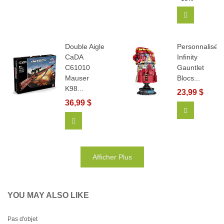
Ajouter Au
Double Aigle
Personnalisé
CaDA
Infinity
C61010
Gauntlet
Mauser
Blocs...
K98...
23,99 $
36,99 $
Afficher Pl
Ajouter Au Panier
Afficher Plus
YOU MAY ALSO LIKE
Pas d'objet