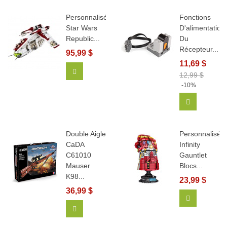
Personnalisé
Fonctions
Star Wars
D'alimentation
Republic...
Du
Récepteur...
95,99 $
11,69 $
Ajouter Au Panier
12,99 $
-10%
Ajouter Au
Double Aigle
Personnalisé
CaDA
Infinity
C61010
Gauntlet
Mauser
Blocs...
K98...
23,99 $
36,99 $
Afficher Pl
Ajouter Au Panier