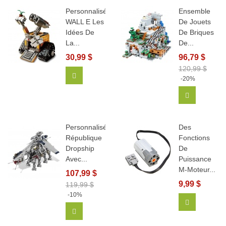
Personnalisé
Ensemble
WALL E Les
De Jouets
Idées De
De Briques
La...
De...
30,99 $
96,79 $
120,99 $
Ajouter Au Panier
-20%
Ajouter Au
Personnalisé
Des
République
Fonctions
Dropship
De
Avec...
Puissance
M-Moteur...
107,99 $
9,99 $
119,99 $
-10%
Ajouter Au
Ajouter Au Panier