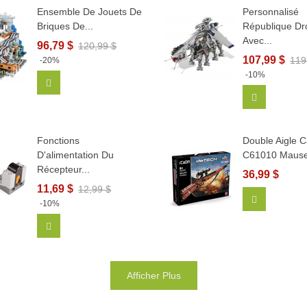
Ensemble De Jouets De
Personnalisé
Briques De...
République Dr
Avec...
96,79 $
120,99 $
107,99 $
119
-20%
-10%
Ajouter Au Panier
Ajouter Au
Fonctions
Double Aigle 
D'alimentation Du
C61010 Mauser
Récepteur...
36,99 $
11,69 $
12,99 $
Ajouter Au
-10%
Ajouter Au Panier
Afficher Plus