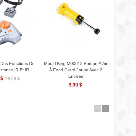
 Des Fonctions De
Mould King M00013 Pompe À Air
La Puiss
ter Au Panier
Ajouter Au Panier
stance IR Et IR...
À Fond Carré Jaune Avec 2
Contr
Entrées
 $
26,99 $
9,99 $