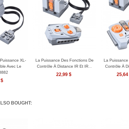
 Puissance XL-
La Puissance Des Fonctions De
La Puissance
u Panier
Ajouter Au Panier
Ajou
ble Avec Le
Contrôle À Distance IR Et IR...
Contrôle À Di
8882
22,99 $
25,64
 $
LSO BOUGHT: