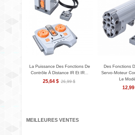
La Puissance Des Fonctions De
Des Fonctions 
Ajouter Au Panier
Ajouter A
Contrôle À Distance IR Et IR...
Servo-Moteur Co
Le Modèl
25,64 $
26,99 $
12,99
MEILLEURES VENTES