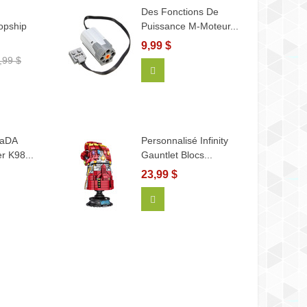
Des Fonctions De
opship
Puissance M-Moteur...
9,99 $
,99 $
Ajouter Au Panier
 Panier
CaDA
Personnalisé Infinity
 K98...
Gauntlet Blocs...
23,99 $
 Panier
Afficher Plus