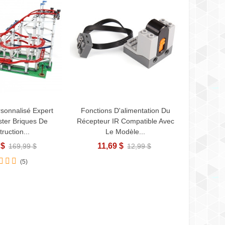
sonnalisé Expert
Fonctions D'alimentation Du
MOULE
ficher Plus
Ajouter Au Panier
ster Briques De
Récepteur IR Compatible Avec
Vapeur T
ruction...
Le Modèle...
C
 $
11,69 $
33
169,99 $
12,99 $
(5)