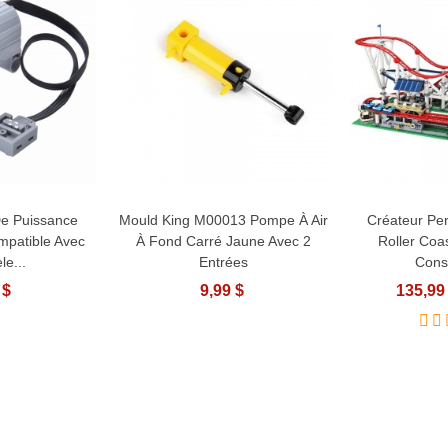
De Puissance
Mould King M00013 Pompe À Air
Créateur Per
u Panier
Ajouter Au Panier
Af
mpatible Avec
À Fond Carré Jaune Avec 2
Roller Coa
e...
Entrées
Const
 $
9,99 $
135,99