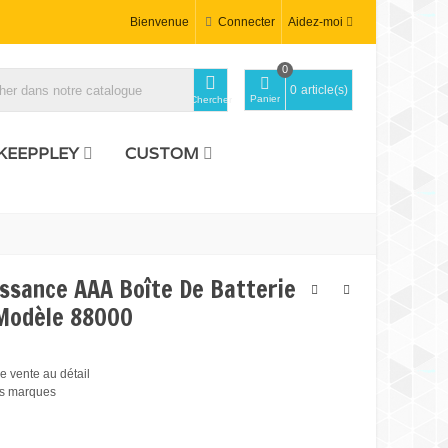
Bienvenue
Connecter
Aidez-moi
0
0
article(s)
Panier
Chercher
KEEPPLEY
CUSTOM
issance AAA Boîte De Batterie
 Modèle 88000
 vente au détail
es marques