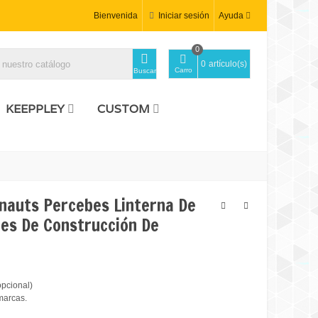
Bienvenida
Iniciar sesión
Ayuda
0
0
artículo(s)
Carro
Buscar
KEEPPLEY
CUSTOM
nauts Percebes Linterna De
es De Construcción De
opcional)
marcas.